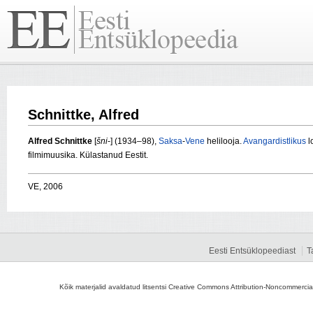
Schnittke, Alfred
Alfred Schnittke
[
šni
-] (1934–98),
Saksa
-
Vene
helilooja.
Avangardistlikus
l
filmimuusika. Külastanud Eestit.
VE, 2006
Eesti Entsüklopeediast
T
Kõik materjalid avaldatud litsentsi Creative Commons Attribution-Noncommercial-S