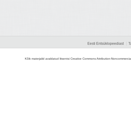
Eesti Entsüklopeediast
T
Kõik materjalid avaldatud litsentsi Creative Commons Attribution-Noncommercial-S