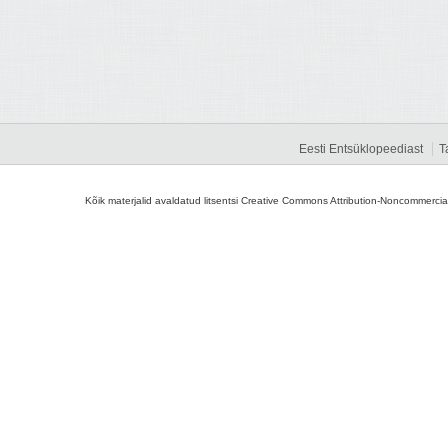
Eesti Entsüklopeediast
T
Kõik materjalid avaldatud litsentsi Creative Commons Attribution-Noncommercial-S