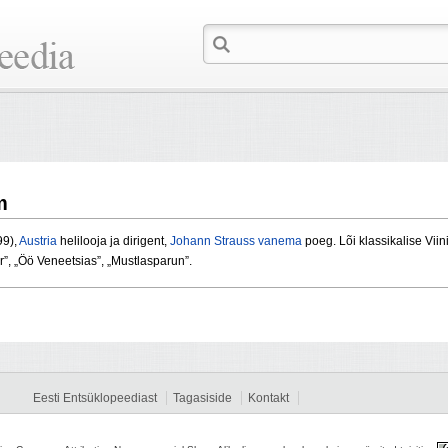
m
99),
Austria
helilooja ja dirigent,
Johann Strauss vanema
poeg. Lõi klassikalise Viini 
r”, „Öö Veneetsias”, „Mustlasparun”.
Eesti Entsüklopeediast
Tagasiside
Kontakt