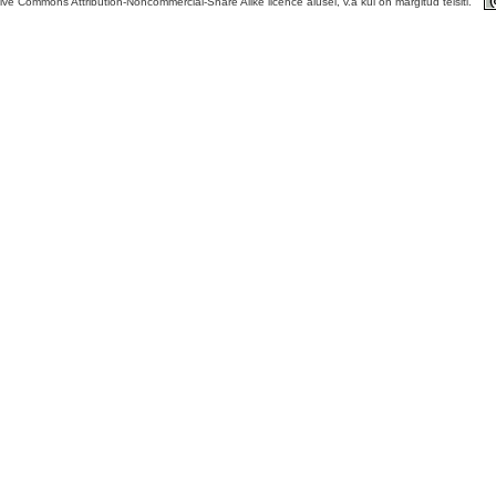
tive Commons Attribution-Noncommercial-Share Alike licence alusel, v.a kui on märgitud teisiti.