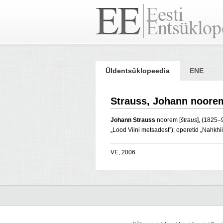
Üldentsüklopeedia
ENE
Strauss, Johann noore
Johann Strauss
noorem [
štraus
], (1825–
„Lood Viini metsadest”); operetid „Nahkhii
VE, 2006