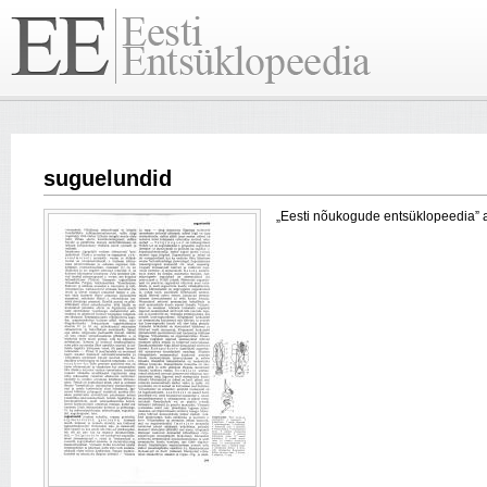
suguelundid
„Eesti nõukogude entsüklopeedia” arti