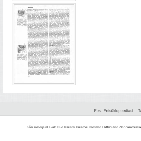
Eesti Entsüklopeediast
T
Kõik materjalid avaldatud litsentsi Creative Commons Attribution-Noncommercial-S