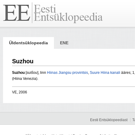
Üldentsüklopeedia
ENE
Suzhou
Suzhou
[
sutšou
], linn
Hiinas
Jiangsu provintsis
,
Suure Hiina kanali
ääres; 1,
(Hiina Venezia).
VE, 2006
Eesti Entsüklopeediast
T