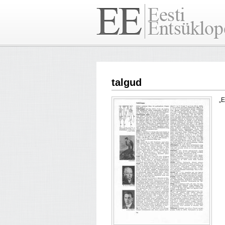
talgud
„E