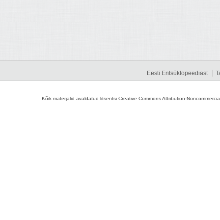
Eesti Entsüklopeediast
T
Kõik materjalid avaldatud litsentsi Creative Commons Attribution-Noncommercial-S