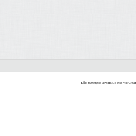
Kõik materjalid avaldatud litsentsi Crea