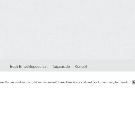
Eesti Entsüklopeediast
Tagasiside
Kontakt
tive Commons Attribution-Noncommercial-Share Alike licence alusel, v.a kui on märgitud teisiti.