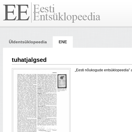
Üldentsüklopeedia
ENE
tuhatjalgsed
„Eesti nõukogude entsüklopeedia” arti