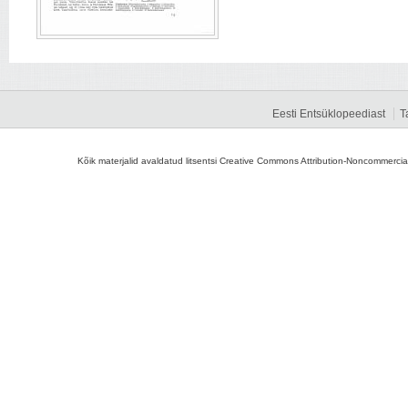
Eesti Entsüklopeediast
T
Kõik materjalid avaldatud litsentsi Creative Commons Attribution-Noncommercial-S