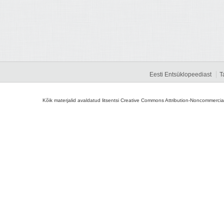
Eesti Entsüklopeediast
T
Kõik materjalid avaldatud litsentsi Creative Commons Attribution-Noncommercial-S