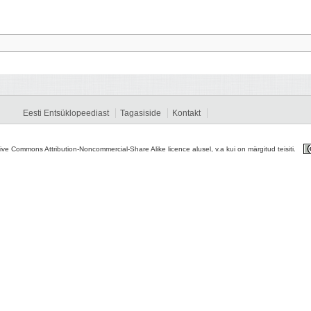
Eesti Entsüklopeediast
Tagasiside
Kontakt
tive Commons Attribution-Noncommercial-Share Alike licence alusel, v.a kui on märgitud teisiti.