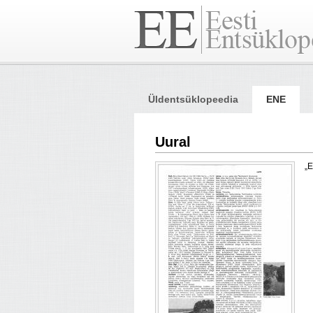
Üldentsüklopeedia
ENE
Uural
„E