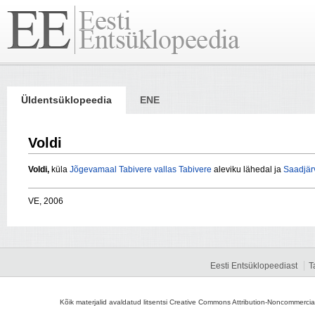
Üldentsüklopeedia
ENE
Voldi
Voldi,
küla
Jõgevamaal
Tabivere vallas
Tabivere
aleviku lähedal ja
Saadjär
VE, 2006
Eesti Entsüklopeediast
T
Kõik materjalid avaldatud litsentsi Creative Commons Attribution-Noncommercial-S