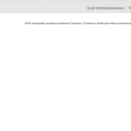
Eesti Entsüklopeediast
T
Kõik materjalid avaldatud litsentsi Creative Commons Attribution-Noncommercial-S