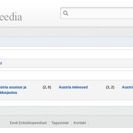
id
stria asustus ja
(2, 0)
Austria inimesed
(3, 2)
Austri
ldusjaotus
Eesti Entsüklopeediast
Tagasiside
Kontakt