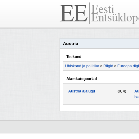
Austria
Teekond
Ühiskond ja poliitika
>
Riigid
>
Euroopa riig
Alamkategooriad
Austria ajalugu
(0, 4)
Au
ha