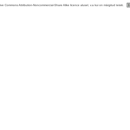
tive Commons Attribution-Noncommercial-Share Alike licence alusel, v.a kui on märgitud teisiti.