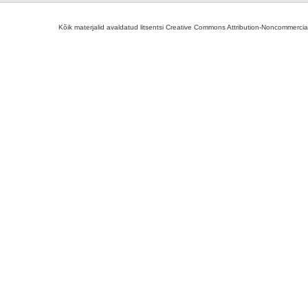
Kõik materjalid avaldatud litsentsi Creative Commons Attribution-Noncommercial-S