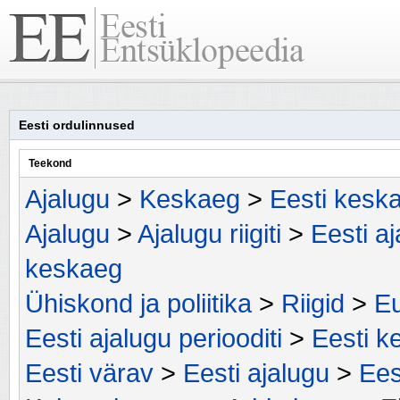
Eesti ordulinnused
Teekond
Ajalugu
>
Keskaeg
>
Eesti kesk
Ajalugu
>
Ajalugu riigiti
>
Eesti a
keskaeg
Ühiskond ja poliitika
>
Riigid
>
Eu
Eesti ajalugu periooditi
>
Eesti k
Eesti värav
>
Eesti ajalugu
>
Ees