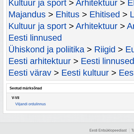
Kultuur ja sport
>
Arhitektuur
>
E
Majandus
>
Ehitus
>
Ehitised
>
Kultuur ja sport
>
Arhitektuur
>
Ar
Eesti linnused
Ühiskond ja poliitika
>
Riigid
>
Eu
Eesti arhitektuur
>
Eesti linnuse
Eesti värav
>
Eesti kultuur
>
Eest
Seotud märksõnad
V-Vil
Viljandi ordulinnus
Eesti Entsüklopeediast
T