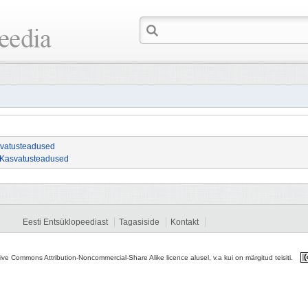
vatusteadused
Kasvatusteadused
Eesti Entsüklopeediast
Tagasiside
Kontakt
tive Commons Attribution-Noncommercial-Share Alike licence alusel, v.a kui on märgitud teisiti.