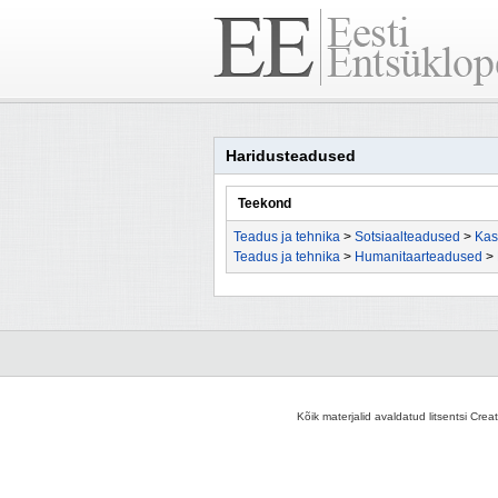
Haridusteadused
Teekond
Teadus ja tehnika
>
Sotsiaalteadused
>
Kas
Teadus ja tehnika
>
Humanitaarteadused
>
Kõik materjalid avaldatud litsentsi Crea