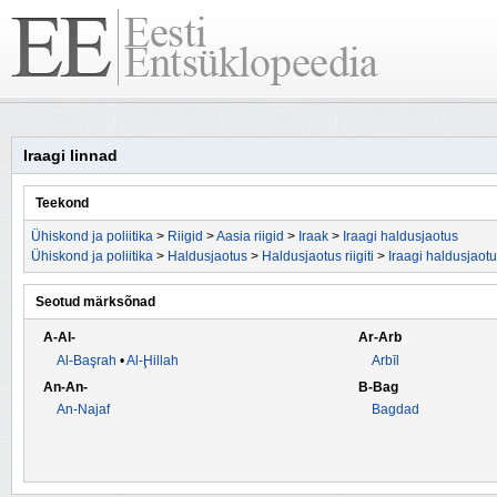
Iraagi linnad
Teekond
Ühiskond ja poliitika
>
Riigid
>
Aasia riigid
>
Iraak
>
Iraagi haldusjaotus
Ühiskond ja poliitika
>
Haldusjaotus
>
Haldusjaotus riigiti
>
Iraagi haldusjaot
Seotud märksõnad
A-Al-
Ar-Arb
Al-Başrah
•
Al-Ḩillah
Arbīl
An-An-
B-Bag
An-Najaf
Bagdad