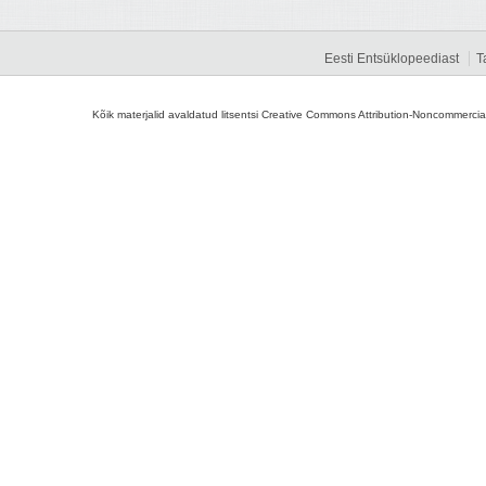
Eesti Entsüklopeediast
T
Kõik materjalid avaldatud litsentsi Creative Commons Attribution-Noncommercial-S