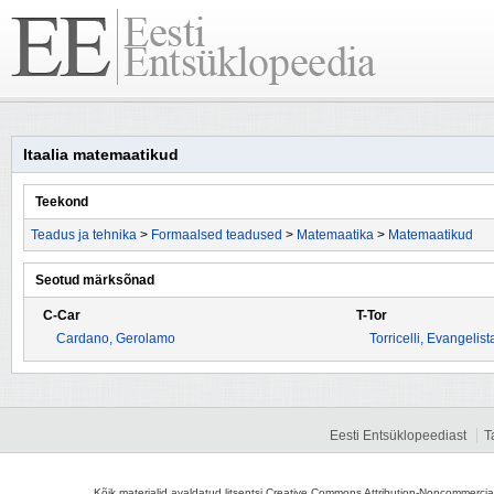
Itaalia matemaatikud
Teekond
Teadus ja tehnika
>
Formaalsed teadused
>
Matemaatika
>
Matemaatikud
Seotud märksõnad
C-Car
T-Tor
Cardano, Gerolamo
Torricelli, Evangelist
Eesti Entsüklopeediast
T
Kõik materjalid avaldatud litsentsi Creative Commons Attribution-Noncommercial-S