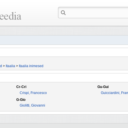
id
>
Itaalia
>
Itaalia inimesed
Cr-Cri
Gu-Gui
Crispi, Francesco
Guicciardini, Fra
G-Gio
Giolitti, Giovanni