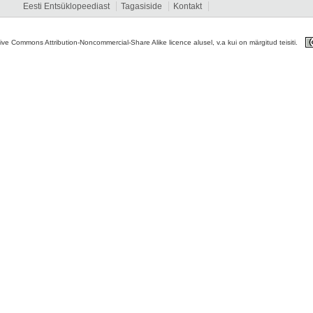
Eesti Entsüklopeediast
Tagasiside
Kontakt
tive Commons Attribution-Noncommercial-Share Alike licence alusel, v.a kui on märgitud teisiti.