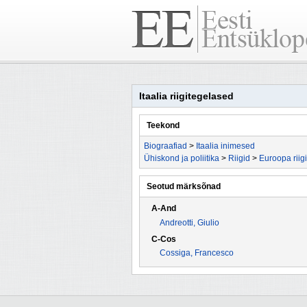
Itaalia riigitegelased
Teekond
Biograafiad
>
Itaalia inimesed
Ühiskond ja poliitika
>
Riigid
>
Euroopa riig
Seotud märksõnad
A-And
Andreotti, Giulio
C-Cos
Cossiga, Francesco