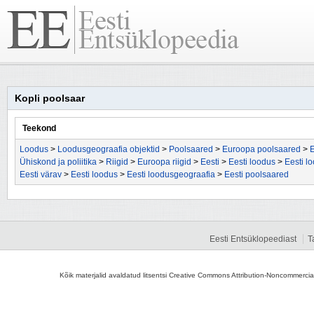
Kopli poolsaar
Teekond
Loodus
>
Loodusgeograafia objektid
>
Poolsaared
>
Euroopa poolsaared
>
E
Ühiskond ja poliitika
>
Riigid
>
Euroopa riigid
>
Eesti
>
Eesti loodus
>
Eesti l
Eesti värav
>
Eesti loodus
>
Eesti loodusgeograafia
>
Eesti poolsaared
Eesti Entsüklopeediast
T
Kõik materjalid avaldatud litsentsi Creative Commons Attribution-Noncommercial-S