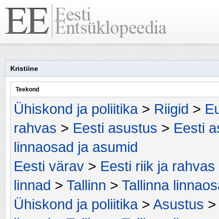
Kristiine
Teekond
Ühiskond ja poliitika
>
Riigid
>
Eu
rahvas
>
Eesti asustus
>
Eesti a
linnaosad ja asumid
Eesti värav
>
Eesti riik ja rahvas
linnad
>
Tallinn
>
Tallinna linnao
Ühiskond ja poliitika
>
Asustus
>