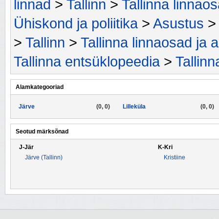
linnad
>
Tallinn
>
Tallinna linnao
Ühiskond ja poliitika
>
Asustus
>
Tallinn
>
Tallinna linnaosad ja 
Tallinna entsüklopeedia
>
Tallin
Alamkategooriad
Järve
(0, 0)
Lilleküla
(0, 0)
Seotud märksõnad
J-Jär
K-Kri
Järve (Tallinn)
Kristiine