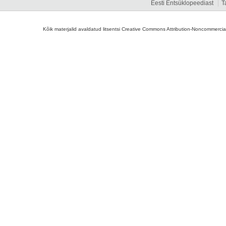
Eesti Entsüklopeediast
T
Kõik materjalid avaldatud litsentsi Creative Commons Attribution-Noncommercial-S