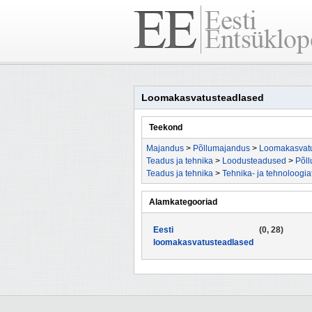
Loomakasvatusteadlased
Teekond
Majandus
>
Põllumajandus
>
Loomakasvat
Teadus ja tehnika
>
Loodusteadused
>
Põl
Teadus ja tehnika
>
Tehnika- ja tehnoloogi
Alamkategooriad
Eesti
(0, 28)
loomakasvatusteadlased