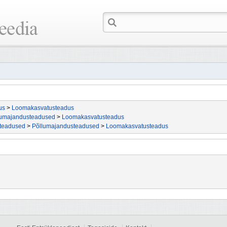
us
>
Loomakasvatusteadus
lumajandusteadused
>
Loomakasvatusteadus
ateadused
>
Põllumajandusteadused
>
Loomakasvatusteadus