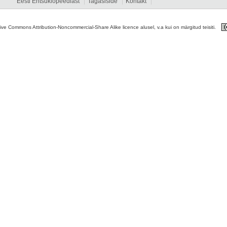
Eesti Entsüklopeediast
Tagasiside
Kontakt
tive Commons Attribution-Noncommercial-Share Alike licence alusel, v.a kui on märgitud teisiti.