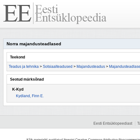
Norra majandusteadlased
Teekond
Teadus ja tehnika
>
Sotsiaalteadused
>
Majandusteadus
>
Majandusteadlas
Seotud märksõnad
K-Kyd
Kydland, Finn E.
Eesti Entsüklopeediast
T
Kõik materjalid avaldatud litsentsi Creative Commons Attribution-Noncommercial-S