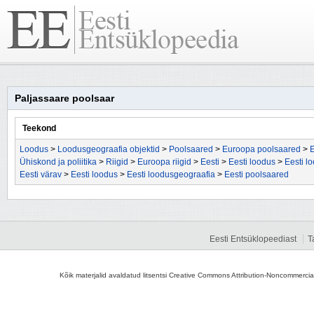
Paljassaare poolsaar
Teekond
Loodus
>
Loodusgeograafia objektid
>
Poolsaared
>
Euroopa poolsaared
>
E
Ühiskond ja poliitika
>
Riigid
>
Euroopa riigid
>
Eesti
>
Eesti loodus
>
Eesti l
Eesti värav
>
Eesti loodus
>
Eesti loodusgeograafia
>
Eesti poolsaared
Eesti Entsüklopeediast
T
Kõik materjalid avaldatud litsentsi Creative Commons Attribution-Noncommercial-S