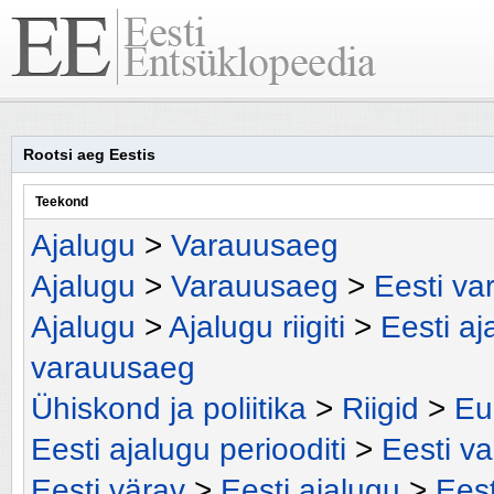
Rootsi aeg Eestis
Teekond
Ajalugu
>
Varauusaeg
Ajalugu
>
Varauusaeg
>
Eesti v
Ajalugu
>
Ajalugu riigiti
>
Eesti aj
varauusaeg
Ühiskond ja poliitika
>
Riigid
>
Eu
Eesti ajalugu periooditi
>
Eesti v
Eesti värav
>
Eesti ajalugu
>
Eest