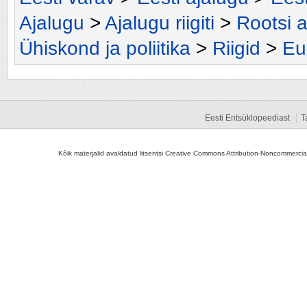
Ajalugu
>
Ajalugu riigiti
>
Rootsi a
Ühiskond ja poliitika
>
Riigid
>
Eu
Eesti Entsüklopeediast
T
Kõik materjalid avaldatud litsentsi Creative Commons Attribution-Noncommercial-S