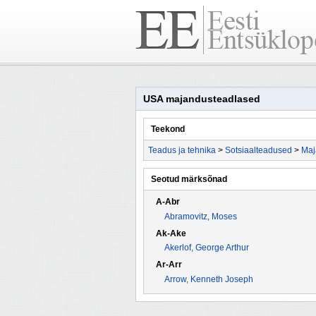
USA majandusteadlased
Teekond
Teadus ja tehnika
>
Sotsiaalteadused
>
Maj
Seotud märksõnad
A-Abr
Abramovitz, Moses
Ak-Ake
Akerlof, George Arthur
Ar-Arr
Arrow, Kenneth Joseph