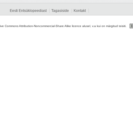
Eesti Entsüklopeediast
Tagasiside
Kontakt
tive Commons Attribution-Noncommercial-Share Alike licence alusel, v.a kui on märgitud teisiti.