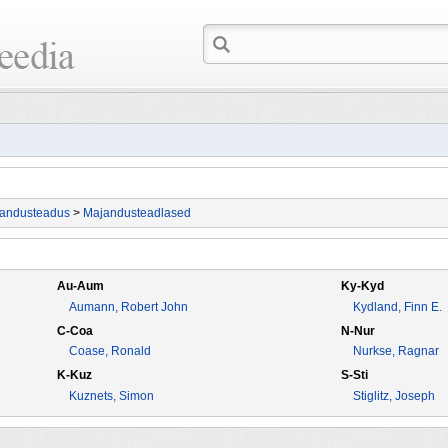
andusteadus
>
Majandusteadlased
Au-Aum
Ky-Kyd
Aumann, Robert John
Kydland, Finn E.
C-Coa
N-Nur
Coase, Ronald
Nurkse, Ragnar
K-Kuz
S-Sti
Kuznets, Simon
Stiglitz, Joseph