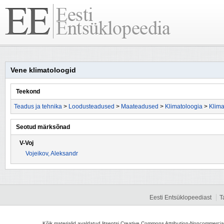
Vene klimatoloogid
Teekond
Teadus ja tehnika
>
Loodusteadused
>
Maateadused
>
Klimatoloogia
>
Klima
Seotud märksõnad
V-Voj
Vojeikov, Aleksandr
Eesti Entsüklopeediast
T
Kõik materjalid avaldatud litsentsi Creative Commons Attribution-Noncommercial-S