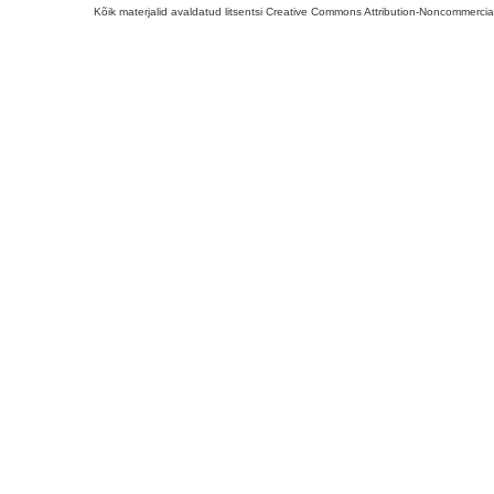
Kõik materjalid avaldatud litsentsi Creative Commons Attribution-Noncommercial-S