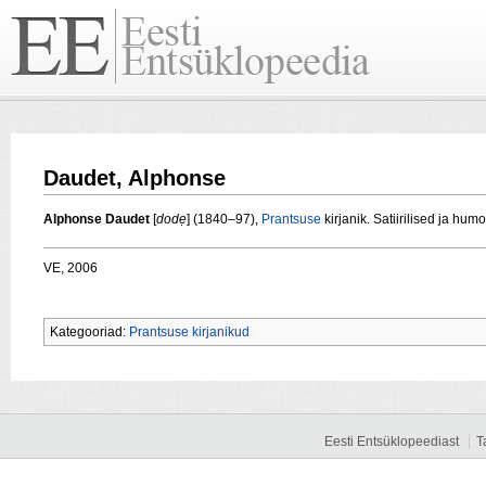
Daudet, Alphonse
Alphonse Daudet
[
dodẹ
] (1840–97),
Prantsuse
kirjanik. Satiirilised ja humo
VE, 2006
Kategooriad:
Prantsuse kirjanikud
Eesti Entsüklopeediast
T