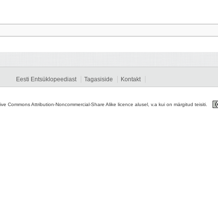
Eesti Entsüklopeediast
Tagasiside
Kontakt
tive Commons Attribution-Noncommercial-Share Alike licence alusel, v.a kui on märgitud teisiti.