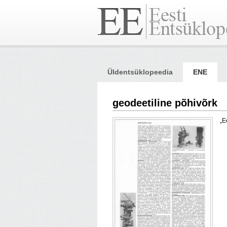
Üldentsüklopeedia
ENE
geodeetiline põhivõrk
„E