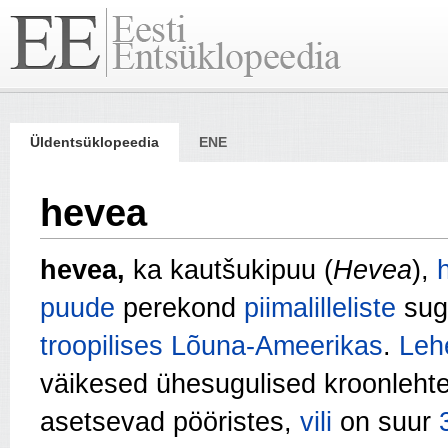
Üldentsüklopeedia
ENE
hevea
hevea,
ka kautšukipuu (
Hevea
),
puude
perekond
piimalilleliste
sugu
troopi­lises
Lõuna-Ameerikas
.
Leh
väikesed ühesugulised kroonleht
asetsevad pööristes,
vili
on suur