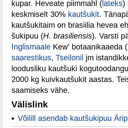
kupar. Heveate piimmahl (
lateks
)
keskmiselt 30%
kautšukit
. Tänap
kautšukitaim on brasiilia hevea ehk
šukipuu (
H. brasiliensis
).
Varsti p
Inglismaale
Kew' botaanikaaeda (
saarestikus
,
Tseilonil
jm istandikk
loodusliku kautšuki kogutoodangus
2000 kg kuivkautšukit aastas. Tei
saamiseks vähe.
Välislink
Võilill asendab kautšukipuu Äri