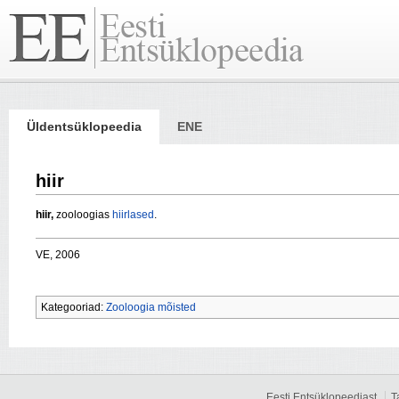
Üldentsüklopeedia
ENE
hiir
hiir,
zooloogias
hiirlased
.
VE, 2006
Kategooriad:
Zooloogia mõisted
Eesti Entsüklopeediast
T