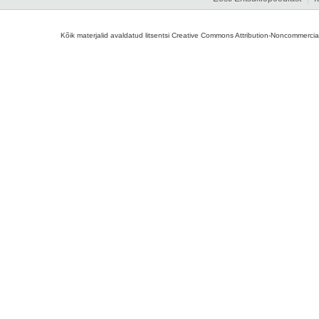
Kõik materjalid avaldatud litsentsi Creative Commons Attribution-Noncommercial-S