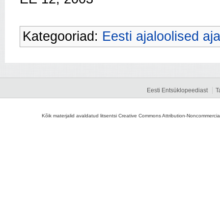
Kategooriad:
Eesti ajaloolised aj
Eesti Entsüklopeediast
T
Kõik materjalid avaldatud litsentsi Creative Commons Attribution-Noncommercial-S