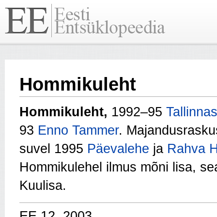
Hommikuleht
Hommikuleht,
1992–95
Tallinna
93
Enno Tammer
. Majandusrasku
suvel 1995
Päevalehe
ja
Rahva H
Hommikulehel ilmus mõni lisa, se
Kuulisa.
EE 12, 2003