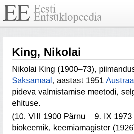
King, Nikolai
Nikolai King (1900–73), piimandu
Saksamaal
, aastast 1951
Austraa
pideva valmistamise meetodi, sel
ehituse.
(10. VIII 1900 Pärnu – 9. IX 197
biokeemik, keemiamagister (1926)