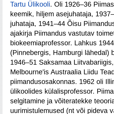
Tartu Ülikooli
. Oli 1926–36 Piimas
keemik, hiljem asejuhataja, 193
juhataja, 1941–44 Õisu Piimandusi
ajakirja Piimandus vastutav toim
biokeemiaprofessor. Lahkus 1944 E
(Pinnebergis, Hamburgi lähedal) 
1946–51 Saksamaa Liitvabariigis,
Melbourne'is Austraalia Liidu Tea
piimandusosakonnas. 1962 oli Illin
ülikoolides külalisprofessor. Pii
selgitamine ja võiteratekke teoori
uurimistulemused (nt või pideva 