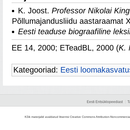
K. Joost.
Professor Nikolai King
Põllumajandusliidu aastaraamat X
Eesti teaduse biograafiline leks
EE 14, 2000; ETeadBL, 2000 (
K. 
Kategooriad:
Eesti loomakasvatu
Eesti Entsüklopeediast
T
Kõik materjalid avaldatud litsentsi Creative Commons Attribution-Noncommercial-S