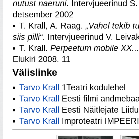
nutust naeruni
. Intervjueerinud S
detsember 2002
T. Krall, A. Raag.
„Vahel tekib t
siis pilli“
. Intervjueerinud V. Leiv
T. Krall.
Perpeetum mobile XX...
Elukiri 2008, 11
Välislinke
Tarvo Krall
1Teatri kodulehel
Tarvo Krall
Eesti filmi andmebaa
Tarvo Krall
Eesti Näitlejate Liid
Tarvo Krall
Improteatri IMPEER