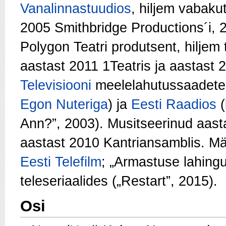
Vanalinnastuudios
, hiljem vabaku
2005 Smithbridge Productions´i, 
Polygon Teatri produtsent, hilje
aastast 2011 1Teatris ja aastast 
Televisiooni
meelelahutussaadetes
Egon Nuteriga
) ja
Eesti Raadios
(
Ann?”, 2003). Musitseerinud aas
aastast 2010 Kantriansamblis. Mä
Eesti Telefilm
; „Armastuse lahing
teleseriaalides („Restart”, 2015).
Osi