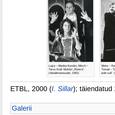
Lujza – Marika Korolev, Misch –
Mees – Rai
Tarvo Krall. Molnári „Riviera”.
Tomati – Ta
(Vanalinnastuudio, 1992)
pole suli”.
ETBL, 2000 (
I. Sillar
); täiendatud
Galerii