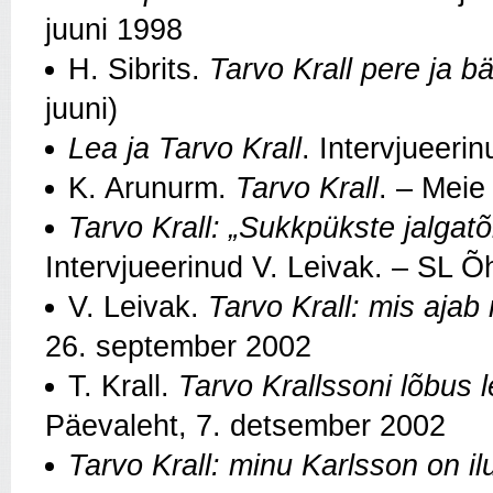
juuni 1998
H. Sibrits.
Tarvo Krall pere ja b
juuni)
Lea ja Tarvo Krall
. Intervjueeri
K. Arunurm.
Tarvo Krall
. – Meie
Tarvo Krall: „Sukkpükste jalga
Intervjueerinud V. Leivak. – SL Õ
V. Leivak.
Tarvo Krall: mis ajab
26. september 2002
T. Krall.
Tarvo Krallssoni lõbus 
Päevaleht, 7. detsember 2002
Tarvo Krall: minu Karlsson on ilu