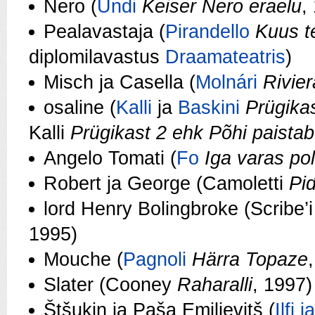
Nero (
Undi
Keiser Nero eraelu
,
Pealavastaja (
Pirandello
Kuus te
diplomilavastus
Draamateatris
)
Misch ja Casella (
Molnári
Rivier
osaline (
Kalli
ja
Baskini
Prügika
Kalli
Prügikast 2 ehk Põhi paistab
Angelo Tomati (
Fo
Iga varas pol
Robert ja George (Camoletti
Pi
lord Henry Bolingbroke (Scribe’i
1995)
Mouche (
Pagnoli
Härra Topaze
Slater (Cooney
Raharalli
, 1997)
Štšukin ja Paša Emiljevitš (
Ilfi 