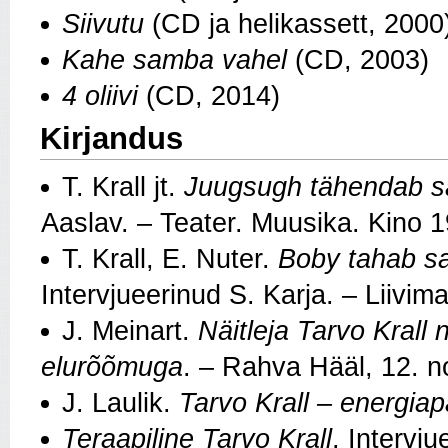
Siivutu
(CD ja helikassett, 2000
Kahe samba vahel
(CD, 2003)
4 oliivi
(CD, 2014)
Kirjandus
T. Krall jt.
Juugsugh tähendab sa
Aaslav. – Teater. Muusika. Kino 1
T. Krall, E. Nuter.
Boby tahab s
Intervjueerinud S. Karja. – Liivim
J. Meinart.
Näitleja Tarvo Krall 
elurõõmuga
. – Rahva Hääl, 12. 
J. Laulik.
Tarvo Krall – energiap
Teraapiline Tarvo Krall
. Intervj