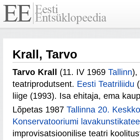
Krall, Tarvo
Tarvo Krall
(11. IV 1969
Tallinn
),
teatriprodutsent.
Eesti Teatriliidu
(
liige (1993). Isa ehitaja, ema kau
Lõpetas 1987
Tallinna 20. Keskko
Konservatooriumi lavakunstikatee
improvisatsioonilise teatri koolit