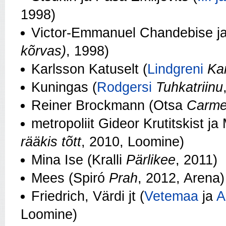
1998)
Victor-Emmanuel Chandebise j
kõrvas)
, 1998)
Karlsson Katuselt (
Lindgreni
Ka
Kuningas (
Rodgersi
Tuhkatriinu
Reiner Brockmann (Otsa
Carme
metropoliit Gideor Krutitskist j
rääkis tõtt
, 2010, Loomine)
Mina Ise (Kralli
Pärlikee
, 2011)
Mees (Spiró
Prah
, 2012, Arena)
Friedrich, Värdi jt (
Vetemaa
ja
A
Loomine)