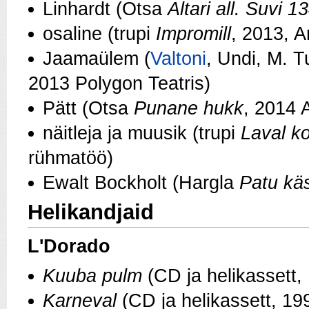
Linhardt (Otsa
Altari all. Suvi 1
osaline (trupi
Impromill
, 2013, 
Jaamaülem (
Valtoni
, Undi, M. T
2013 Polygon Teatris)
Pätt (Otsa
Punane hukk
, 2014 A
näitleja ja muusik (trupi
Laval k
rühmatöö)
Ewalt Bockholt (Hargla
Patu kä
Helikandjaid
L'Dorado
Kuuba pulm
(CD ja helikassett,
Karneval
(CD ja helikassett, 19