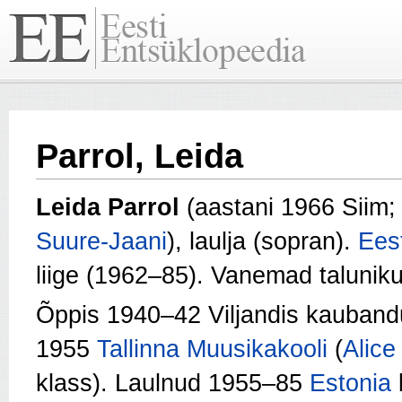
Parrol, Leida
Leida Parrol
(aastani 1966 Siim;
Suure‑Jaani
), laulja (sopran).
Ees
liige (1962–85). Vanemad talunik
Õppis 1940–42 Viljandis kauband
1955
Tallinna Muusikakooli
(
Alice
klass). Laulnud 1955–85
Estonia