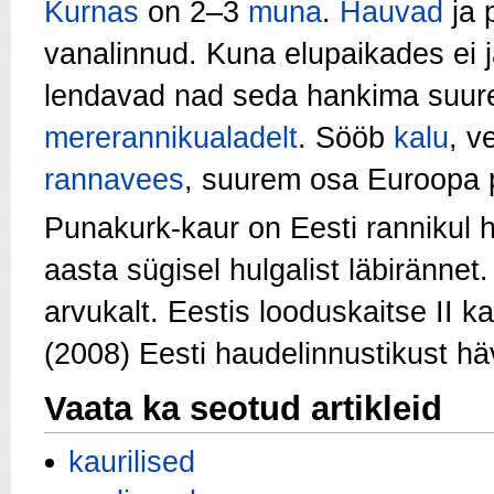
Kurnas
on 2–3
muna
.
Hauvad
ja 
vanalinnud. Kuna elupaikades ei j
lendavad nad seda hankima suu
mererannikualadelt
. Sööb
kalu
, v
rannavees
, suurem osa Euroopa 
Punakurk-kaur on Eesti rannikul har
aasta sügisel hulgalist läbirännet
arvukalt. Eestis looduskaitse II k
(2008) Eesti haudelinnustikust häv
Vaata ka seotud artikleid
kaurilised