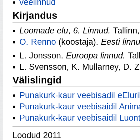
veelinnud
Kirjandus
Loomade elu
,
6. Linnud.
Tallinn
O. Renno
(koostaja).
Eesti linn
L. Jonsson.
Euroopa linnud.
Tal
L. Svensson, K. Mullarney, D. 
Välislingid
Punakurk-kaur veebisadil eElur
Punakurk-kaur veebisaidil Anim
Punakurk-kaur veebisaidil Luont
Loodud 2011