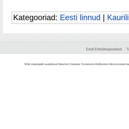
Kategooriad:
Eesti linnud
|
Kauril
Eesti Entsüklopeediast
T
Kõik materjalid avaldatud litsentsi Creative Commons Attribution-Noncommercial-S