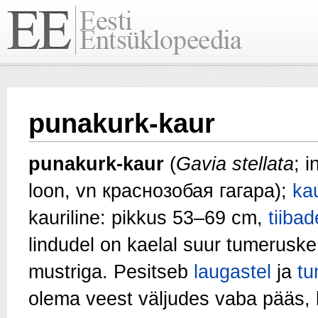
punakurk-kaur
punakurk-kaur
(
Gavia stellata
; 
loon, vn краснозобая гагара);
kau
kauriline: pikkus 53–69 cm,
tiibad
lindudel on kaelal suur tumeruske p
mustriga. Pesitseb
laugastel
ja
tu
olema veest väljudes vaba pääs, 