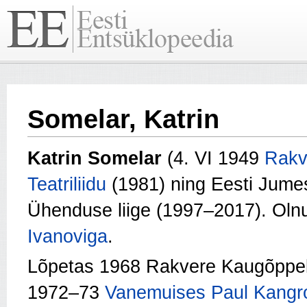
Somelar, Katrin
Katrin Somelar
(4. VI 1949
Rakv
Teatriliidu
(1981) ning Eesti Jumes
Ühenduse liige (1997–2017). Oln
Ivanoviga
.
Lõpetas 1968 Rakvere Kaugõppek
1972–73
Vanemuises
Paul Kangr