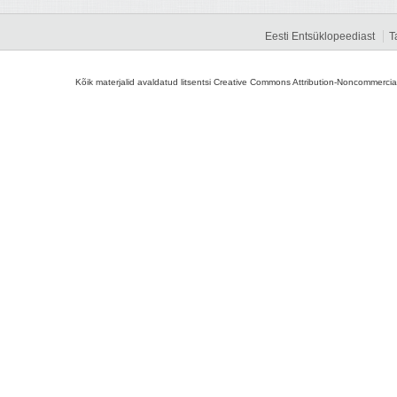
Eesti Entsüklopeediast
T
Kõik materjalid avaldatud litsentsi Creative Commons Attribution-Noncommercial-S