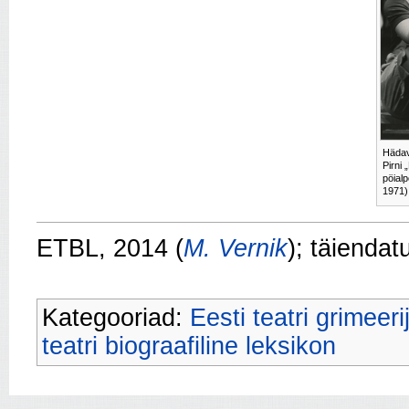
Hädav
Pirni 
pöialp
1971)
ETBL, 2014 (
M. Vernik
); täienda
Kategooriad:
Eesti teatri grimeeri
teatri biograafiline leksikon