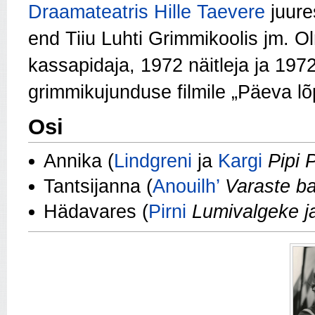
Draamateatris
Hille Taevere
juure
end Tiiu Luhti Grimmikoolis jm. 
kassapidaja, 1972 näitleja ja 19
grimmikujunduse filmile „Päeva lõ
Osi
Annika (
Lindgreni
ja
Kargi
Pipi 
Tantsijanna (
Anouilh’
Varaste ba
Hädavares (
Pirni
Lumivalgeke ja