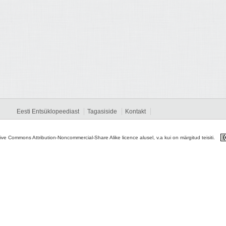
Eesti Entsüklopeediast
Tagasiside
Kontakt
tive Commons Attribution-Noncommercial-Share Alike licence alusel, v.a kui on märgitud teisiti.