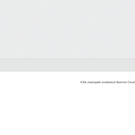
Kõik materjalid avaldatud litsentsi Crea