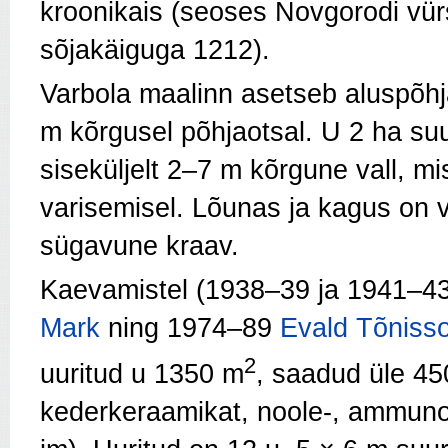
kroonikais (seoses Novgorodi vür
sõjakäiguga 1212).
Varbola maalinn asetseb aluspõh
m kõrgusel põhjaotsal. U 2 ha suu
siseküljelt 2–7 m kõrgune vall, mi
varisemisel. Lõunas ja kagus on va
sügavune kraav.
Kaevamistel (1938–39 ja 1941–4
Mark
ning 1974–89
Evald Tõniss
2
uuritud u 1350 m
, saadud üle 450
kederkeraamikat, noole-, ammunool