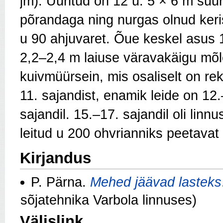
jm). Uuritud on 12 u. 5 × 6 m suur
põrandaga ning nurgas olnud ker
u 90 ahjuvaret. Õue keskel asus 
2,2–2,4 m laiuse väravakäigu mõl
kuivmüürsein, mis osaliselt on re
11. sajandist, enamik leide on 12.
sajandil. 15.–17. sajandil oli linn
leitud u 200 ohvrianniks peetavat
Kirjandus
P. Pärna.
Mehed jäävad lasteks
sõjatehnika Varbola linnuses)
Välislink