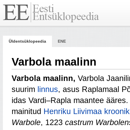
Üldentsüklopeedia
ENE
Varbola maalinn
Varbola maalinn,
Varbola Jaanili
suurim
linnus
, asus Raplamaal Põl
idas Vardi–Rapla maantee ääres.
mainitud
Henriku Liivimaa krooni
Warbole
, 1223
cas
t
rum Warbolen