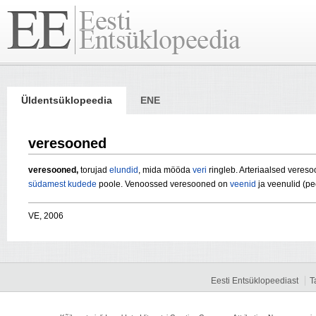
Üldentsüklopeedia
ENE
veresooned
veresooned,
torujad
elundid
, mida mööda
veri
ringleb. Arteriaalsed veres
südamest
kudede
poole. Venoossed veresooned on
veenid
ja veenulid (p
VE, 2006
Eesti Entsüklopeediast
T