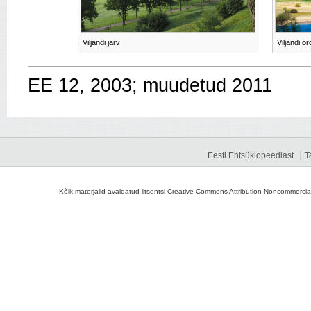
Viljandi järv
Viljandi o
EE 12, 2003; muudetud 2011
Eesti Entsüklopeediast
T
Kõik materjalid avaldatud litsentsi Creative Commons Attribution-Noncommercial-S