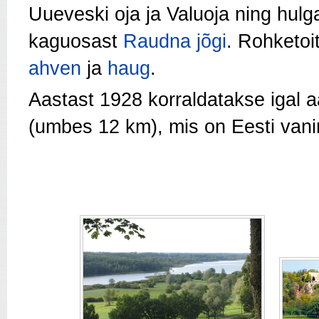
Uueveski oja ja Valuoja ning hul
kaguosast
Raudna jõgi
. Rohketoi
ahven
ja
haug
.
Aastast 1928 korraldatakse igal a
(umbes 12 km), mis on Eesti vanim