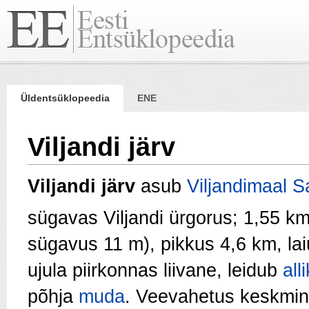
Üldentsüklopeedia
ENE
Viljandi järv
Viljandi järv
asub
Viljandimaal
S
sügavas Viljandi ürgorus; 1,55 k
sügavus 11 m), pikkus 4,6 km, la
ujula piirkonnas liivane, leidub
all
põhja
muda
. Veevahetus keskmin