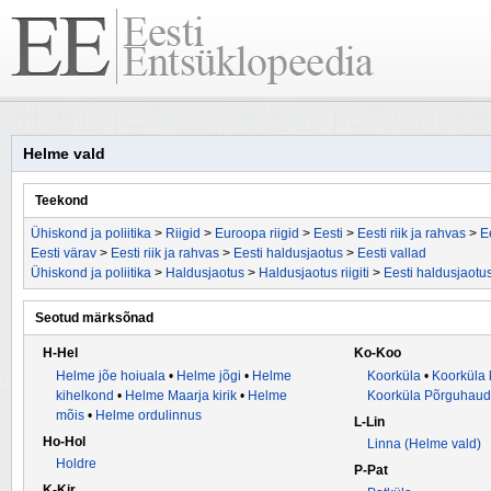
Helme vald
Teekond
Ühiskond ja poliitika
>
Riigid
>
Euroopa riigid
>
Eesti
>
Eesti riik ja rahvas
>
E
Eesti värav
>
Eesti riik ja rahvas
>
Eesti haldusjaotus
>
Eesti vallad
Ühiskond ja poliitika
>
Haldusjaotus
>
Haldusjaotus riigiti
>
Eesti haldusjaotu
Seotud märksõnad
H-Hel
Ko-Koo
Helme jõe hoiuala
•
Helme jõgi
•
Helme
Koorküla
•
Koorküla
kihelkond
•
Helme Maarja kirik
•
Helme
Koorküla Põrguhaud
mõis
•
Helme ordulinnus
L-Lin
Ho-Hol
Linna (Helme vald)
Holdre
P-Pat
K-Kir