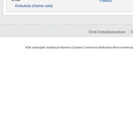
Patküla
Kirikuküla (Helme vald)
Eesti Entsüklopeediast
T
Kõik materjalid avaldatud litsentsi Creative Commons Attribution-Noncommercial-S