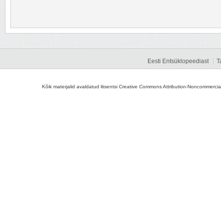
Eesti Entsüklopeediast
T
Kõik materjalid avaldatud litsentsi Creative Commons Attribution-Noncommercial-S