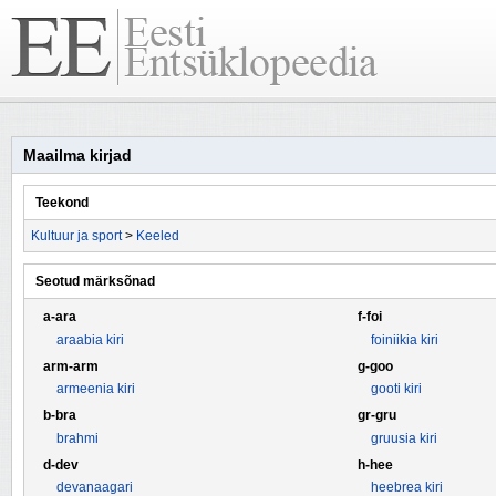
Maailma kirjad
Teekond
Kultuur ja sport
>
Keeled
Seotud märksõnad
a-ara
f-foi
araabia kiri
foiniikia kiri
arm-arm
g-goo
armeenia kiri
gooti kiri
b-bra
gr-gru
brahmi
gruusia kiri
d-dev
h-hee
devanaagari
heebrea kiri