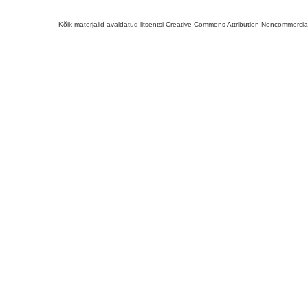
Kõik materjalid avaldatud litsentsi Creative Commons Attribution-Noncommercial-S