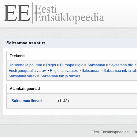
Saksamaa asustus
Teekond
Ühiskond ja poliitika
>
Riigid
>
Euroopa riigid
>
Saksamaa
>
Saksamaa riik ja
Eesti geograafia värav
>
Riigid lähivaates
>
Saksamaa
>
Saksamaa riik ja ra
Saksamaa värav
>
Saksamaa riik ja rahvas
Alamkategooriad
Saksamaa linnad
(1, 48)
Eesti Entsüklopeediast
T