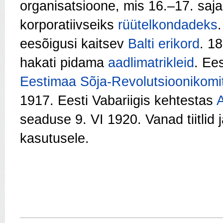
organisatsioone, mis 16.–17. saja
korporatiivseiks
rüütelkondadeks
.
eesõigusi kaitsev
Balti erikord
. 1
hakati pidama
aadlimatrikleid
. Ees
Eestimaa Sõja-Revolutsioonikomi
1917. Eesti Vabariigis kehtestas
seaduse 9. VI 1920. Vanad tiitlid jä
kasutusele.