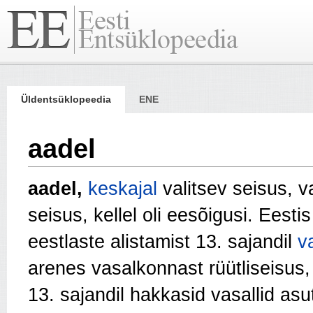
Üldentsüklopeedia
ENE
aadel
aadel,
keskajal
valitsev seisus, va
seisus, kellel oli eesõigusi. Eesti
eestlaste alistamist 13. sajandil
v
arenes vasalkonnast rüütliseisus,
13. sajandil hakkasid vasallid as