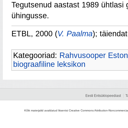
Tegutsenud aastast 1989 ühtlasi gi
ühingusse.
ETBL, 2000 (
V. Paalma
); täienda
Kategooriad:
Rahvusooper Eston
biograafiline leksikon
Eesti Entsüklopeediast
T
Kõik materjalid avaldatud litsentsi Creative Commons Attribution-Noncommercial-S