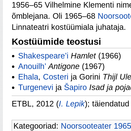
1956–65 Vilhelmine Klementi nim
õmblejana. Oli 1965–68
Noorsoote
Linnateatri kostüümiala juhataja.
Kostüümide teostusi
Shakespeare’i
Hamlet
(1966)
Anouilh’
Antigone
(1967)
Ehala
,
Costeri
ja Gorini
Thijl Ul
Turgenevi
ja
Šapiro
Isad ja poj
ETBL, 2012 (
I. Lepik
); täiendatu
Kategooriad:
Noorsooteater 196