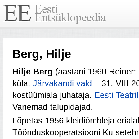
Berg, Hilje
Hilje Berg
(aastani 1960 Reiner; 
küla,
Järvakandi vald
– 31. VIII 
kostüümiala juhataja.
Eesti Teatril
Vanemad talupidajad.
Lõpetas 1956 kleidiõmbleja erialal
Töönduskooperatsiooni Kutsetehni