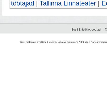
töötajad
|
Tallinna Linnateater
|
Ee
Eesti Entsüklopeediast
T
Kõik materjalid avaldatud litsentsi Creative Commons Attribution-Noncommercial-S