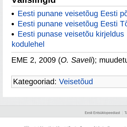
Eesti punane veisetõug Eesti põ
Eesti punane veisetõug Eesti T
Eesti punase veisetõu kirjeldu
kodulehel
EME 2, 2009 (
O. Saveli
); muudet
Kategooriad:
Veisetõud
Eesti Entsüklopeediast
T