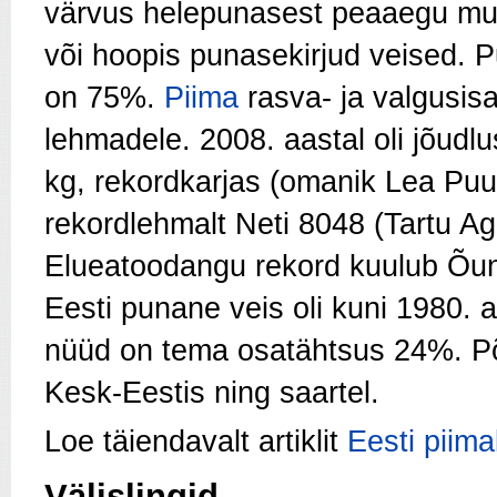
värvus helepunasest peaaegu mus
või hoopis punasekirjud veised. Pu
on 75%.
Piima
rasva- ja valgusisa
lehmadele. 2008. aastal oli jõudl
kg, rekordkarjas (omanik Lea Puur
rekordlehmalt Neti 8048 (Tartu Ag
Elueatoodangu rekord kuulub Õuni
Eesti punane veis oli kuni 1980. 
nüüd on tema osatäht­sus 24%. Põ
Kesk-Eestis ning saartel.
Loe täiendavalt artiklit
Eesti piim
Välislingid