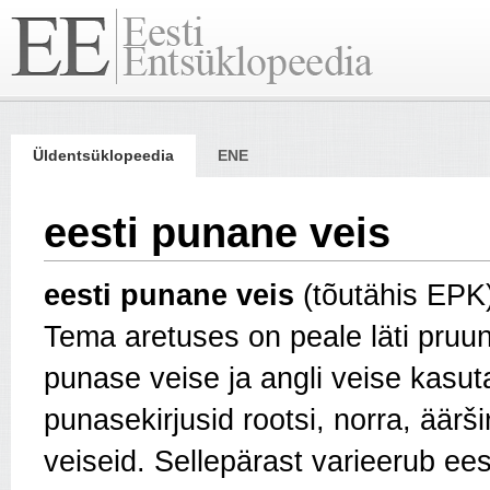
Üldentsüklopeedia
ENE
eesti punane veis
eesti punane veis
(tõutähis EPK
Tema aretuses on peale läti pruuni
punase veise ja angli veise kasuta
punasekirjusid rootsi, norra, äärširi
veiseid. Selle­pärast varieerub ee