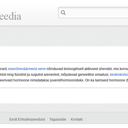
esel)
sisenõrenäärmeist
verre
nõristuvad bioloogiliselt aktiivsed ühendid, mis kor
t ning füüsilist ja sugulist arenemist, mõjutavad geneetilisi omadusi,
kesknärvis
eerivaid hormoone nimetatakse juveniilhormoonideks. On ka taimseid hormoone (
Eesti Entsüklopeediast
Tagasiside
Kontakt