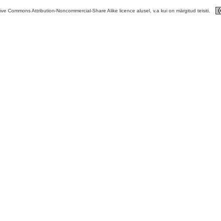
tive Commons Attribution-Noncommercial-Share Alike licence alusel, v.a kui on märgitud teisiti.