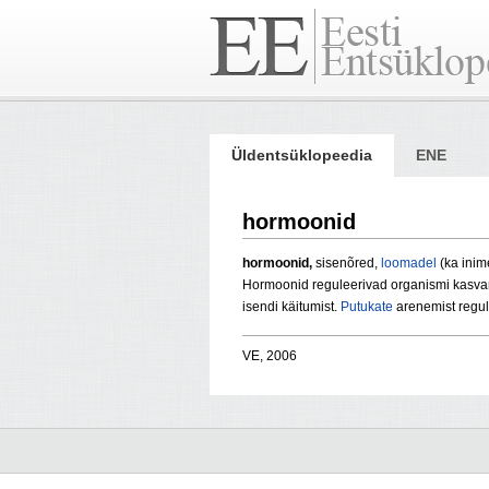
Üldentsüklopeedia
ENE
hormoonid
hormoonid,
sisenõred,
loomadel
(ka inim
Hormoonid reguleerivad organismi kasvamis
isendi käitumist.
Putukate
arenemist regul
VE, 2006