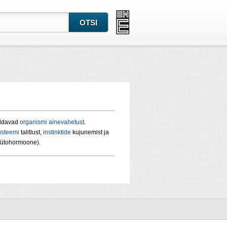
raldavad
organismi
ainevahetust
.
üsteemi
talitlust,
instinktide
kujunemist ja
fütohormoone).